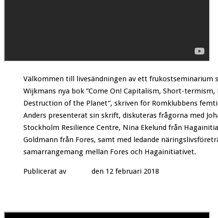
Välkommen till livesändningen av ett frukostseminarium 
Wijkmans nya bok ”Come On! Capitalism, Short-termism, 
Destruction of the Planet”, skriven för Romklubbens femti
Anders presenterat sin skrift, diskuteras frågorna med Jo
Stockholm Resilience Centre, Nina Ekelund från Hagainitia
Goldmann från Fores, samt med ledande näringslivsföretr
samarrangemang mellan Fores och Hagainitiativet.
Publicerat av
FORES
den 12 februari 2018
14 april: Öppen föreläsning med Anders Wijkman – Klimatf